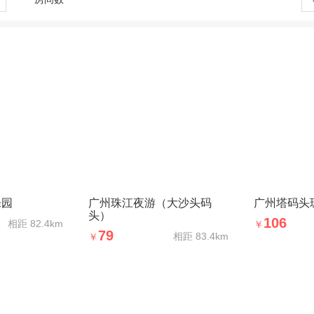
乐园
广州珠江夜游（大沙头码
广州塔码头
头）
106
相距
82.4km
￥
79
相距
83.4km
￥