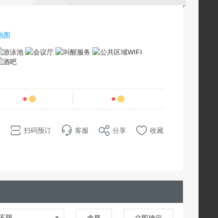
地图
条点评
74
销量
扫码预订
客服
分享
收藏
不限
含早
立即确定