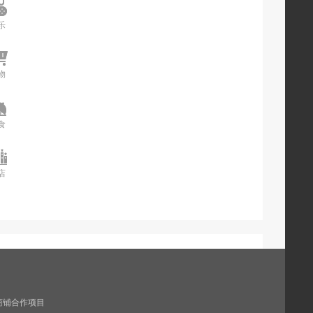
乐
娱乐
物
购物
食
美食
店
酒店
商铺合作项目