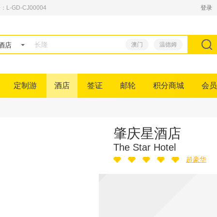
GD-CJ00004
登录
酒店
澳门
温德姆
定制游
酒店
签证
邮轮
积分商城
会员
肇庆星酒店
The Star Hotel
超豪华