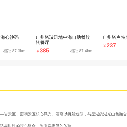
（海心沙码
广州塔璇玑地中海自助餐旋
广州塔卢特
转餐厅
237
￥
385
相距
87.3km
相距
87.4km
￥
—岩景区，面朝景区核心风光。酒店以帆船造型，与星湖的湖光山色融合
适与时尚的匠心组合，为来宾提供的体验。