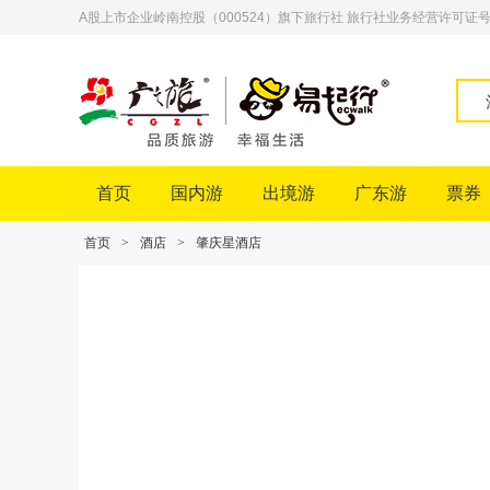
A股上市企业岭南控股（000524）旗下旅行社 旅行社业务经营许可证号：L-
首页
国内游
出境游
广东游
票券
首页
>
酒店
>
肇庆星酒店