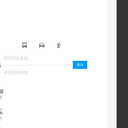
起
起
查询
终
终
通
交通
点
景点