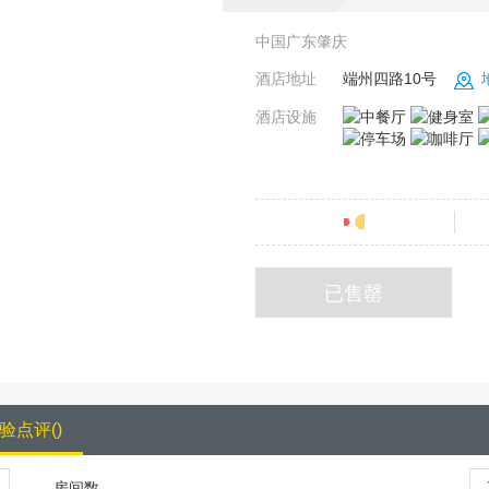
中国广东肇庆
酒店地址
端州四路10号
酒店设施
分
已售罄
验点评
(
)
房间数