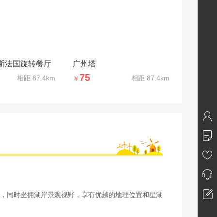
斯法国旋转餐厅
广州塔
75
相距
87.4km
相距
87.4km
￥
，同时坐拥湖岸景观视野，享有优越的地理位置和星湖