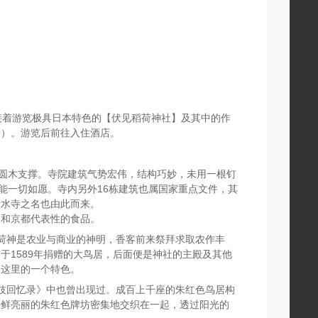
接着游览极具日本特色的【伏见稻荷神社】及其中的作
钟）。游览后前往入住酒店。
的大圆木支撑。寺院建筑气势宏伟，结构巧妙，未用一根钉
能一切如愿。寺内另外16栋建筑也属国家重点文件，其
清水寺之名也由此而来。
品和京都代表性的食品。
荷神是农业与商业的神明，香客前来祭拜求取农作丰
1589年捐赠的大鸟居，后面便是神社的主殿及其他
是这里的一个特色。
伎回忆录》中也曾出现过。成百上千座的朱红色鸟居构
光鲜亮丽的朱红色牌坊密集地交织在一起，透过阳光的