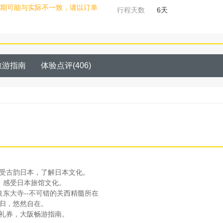
期可能与实际不一致，请以订单
行程天数
6
天
旅游指南
体验点评
(
406
)
感受古韵日本，了解日本文化。
，感受日本旅馆文化。
良东大寺--不可错的关西精髓所在
早归，悠然自在。
店礼券，大阪畅游指南。