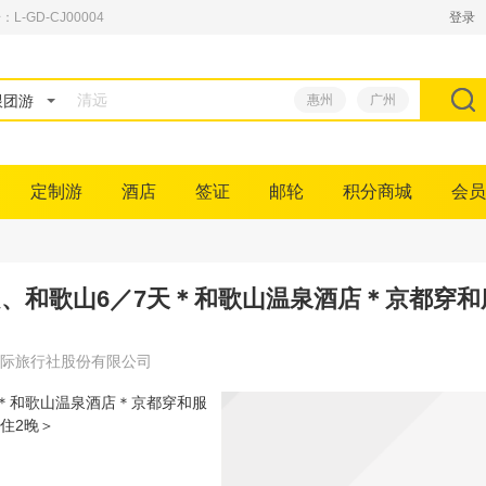
GD-CJ00004
登录
跟团游
惠州
广州
定制游
酒店
签证
邮轮
积分商城
会员
良、和歌山6／7天＊和歌山温泉酒店＊京都穿
际旅行社股份有限公司