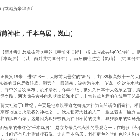
山或滋贺豪华酒店
稻荷神社，千本鸟居，岚山）
【清水寺】及通往清水寺的【寺前怀旧街】（以上两处共约60分钟）。
【千本鸟居】（以上两处共约60分钟）。而后前往游览【岚山】（约60分
正殿宽19米，进深16米，大殿前为悬空的"舞台"，由139根高数十米
个京都的景色尽收眼底。殿旁有一眼清泉，被称为金水，传说，掬饮金水就
趣。寺中的音羽瀑布，流水清洌，终年不绝，被列为日本十大名泉之首，
必经之路，两边满是古朴的和式建筑和小店，出售各式各样的传统手工艺
荷大社建于8世纪，主要是祀奉以宇迦之御魂大神为首的诸位稻荷神。稻
京都地区香火最盛的神社之一。伏见稻荷大社的入口，矗立着由丰臣秀吉于
各样的狐狸石像，这是因为狐狸被视为神明稻荷的使者。狐狸脸形的绘马
密集的朱红色“千本鸟居”，是京都最具代表性的景观之一，在电影《艺
道，其间还有几十尊狐狸石像。走进千本鸟居，老朽褪色的暗红色牌坊和