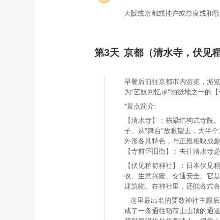
大阪或京都或神户或奈良或和歌
第3天
京都（清水寺，伏见
早餐后前往京都市内游览，游览
为“艺妓回忆录”拍摄地之一的
*景点简介:
【清水寺】：栋梁结构式寺院。
子。从"舞台"放眼望去，大半
外形各具特色，与正殿相映成
【寺前怀旧街】：去往清水寺
【伏见稻荷神社】：日本伏见稻
收、生意兴隆、交通安全。它是
建筑物。在神社里，还能各式
这里最出名的要数神社主殿后面
成了一条通往稻荷山山顶的通