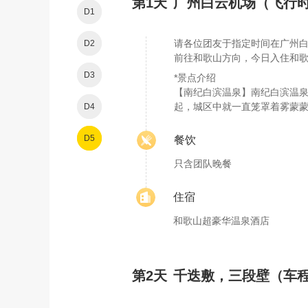
第1天
广州白云机场（飞行时
D1
请各位团友于指定时间在广州白
D2
前往和歌山方向，今日入住和
D3
*景点介绍
【南纪白滨温泉】南纪白滨温
起，城区中就一直笼罩着雾蒙
D4
D5
餐饮
只含团队晚餐
住宿
和歌山超豪华温泉酒店
第2天
千迭敷，三段壁（车程