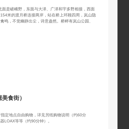
东北面是嵯峨野，东面与大泽、广泽和宇多野相接，西面
154米的渡月桥连接两岸，站在桥上环顾四周，岚山隐
有禽鸣，不觉幽静出尘，诗意盎然。桥畔有岚山公园、
堀美食街）
指定地点自由购物，详见另纸购物说明（约60分
LOAX等等（约90分钟）。