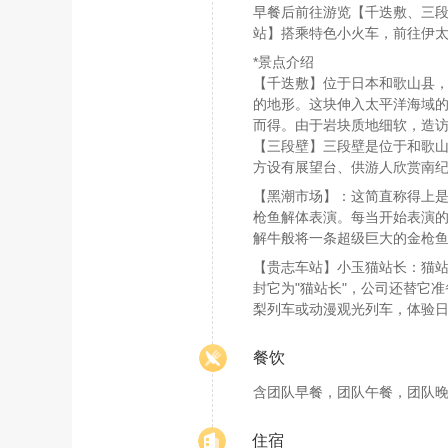
早餐后前往游览【千迭敷、三段
站】搭乘特色小火车，前往伊
*景点介绍
【千迭敷】位于日本和歌山县
的地形。这块伸入太平洋海域的
而得。由于岩块质地细软，造
【三段壁】三段壁是位于和歌山
方设有展望台、供游人欣赏南
【黑潮市场】：这简直称得上
枪鱼解体表演。每当开始表演
解牛般将一条超级巨大的金枪
【贵志车站】小玉猫站长：猫站
封它为"猫站长"，公司还替它
梨列车或动漫观光列车，体验
餐饮
含团队早餐，团队午餐，团队
住宿