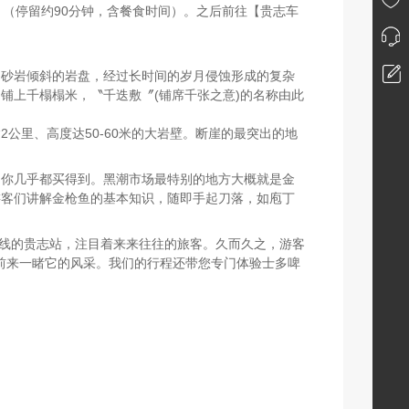
（停留约90分钟，含餐食时间）。之后前往【贵志车
的砂岩倾斜的岩盘，经过长时间的岁月侵蚀形成的复杂
铺上千榻榻米，〝千迭敷〞(铺席千张之意)的名称由此
公里、高度达50-60米的大岩壁。断崖的最突出的地
场你几乎都买得到。黑潮市场最特别的地方大概就是金
游客们讲解金枪鱼的基本知识，随即手起刀落，如庖丁
志川线的贵志站，注目着来来往往的旅客。久而久之，游客
客前来一睹它的风采。我们的行程还带您专门体验士多啤