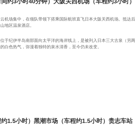
间约3小时40分钟）大阪关西机场（车程约3小时
云机场集中，在领队带领下搭乘国际航班直飞日本大阪关西机场。抵达后
歌山地区温泉酒店。
泉位于纪伊半岛南部面向太平洋的海岸线上，是被列入日本三大古泉（另
蒙的白色热气，弥漫着独特的泉水清香，至今仍未改变。
约1.5小时）黑潮市场（车程约1.5小时）贵志车站