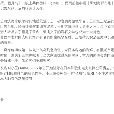
壁、圆月岛】（以上共停留约60分钟）。而后前往参观【黑潮海鲜市场】
太启曾车站。后前往酒店入住。
，是白滨海岸线著称的地质景观，是一砂岩的海蚀地平台，是新第三纪层
巨岩台地，经海蚀雕露出四方渠道，呈现方块地形，退潮之际，台地如同
访游人轻易以手指题字留名，缀满文字的岩石文学也成为一大特色。
县西牟娄郡白滨町的海岸有名的断崖绝壁名胜。三段壁其实是在海中长达2
纪的海景。
是一座海鲜博物馆，从九州岛岛到北海道，全日本各地的海鲜，在黑潮市
的时候，渔夫们会大声吆喝，当大家围拢过来的时候，掌刀的师傅会先向
鱼分解成小块，供游客们争相购买。
长名叫小玉(Tama) 2007年它开始驻守在日本和歌山电力铁路公司贵
准备了制服和帅气的站长帽等。小玉像公务员一样"值班"，吸引了不少游
日本人独有的动漫情节。
晚餐