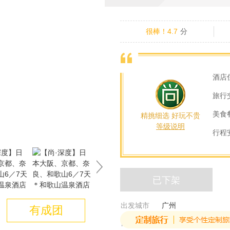
很棒！4.7
分
酒店
旅行
美食
精挑细选 好玩不贵
等级说明
行程
已下架
出发城市
广州
有成团
目的城市
日本-京都-大阪