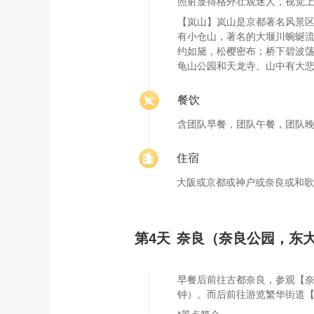
照射显得格外壮观迷人，视觉
【岚山】岚山是京都著名风景区
有小仓山，著名的大堰川蜿蜒流
约如黛，松樱密布；桥下碧波
龟山公园和天龙寺。山中有大
餐饮
含团队早餐，团队午餐，团队
住宿
大阪或京都或神户或奈良或和歌
第4天
奈良（奈良公园，东
早餐后前往古都奈良，参观【奈
钟）。而后前往游览繁华街道【