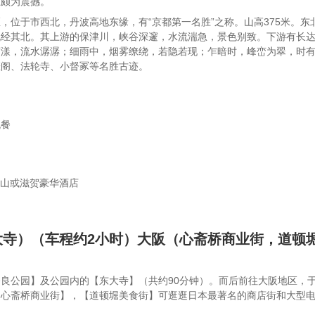
上颇为震撼。
，位于市西北，丹波高地东缘，有“京都第一名胜”之称。山高375米。
经其北。其上游的保津川，峡谷深邃，水流湍急，景色别致。下游有长达
荡漾，流水潺潺；细雨中，烟雾缭绕，若隐若现；乍暗时，峰峦为翠，时
悲阁、法轮寺、小督冢等名胜古迹。
晚餐
山或滋贺豪华酒店
大寺）（车程约2小时）大阪（心斋桥商业街，道顿
良公园】及公园内的【东大寺】（共约90分钟）。而后前往大阪地区，于
心斋桥商业街】，【道顿堀美食街】可逛逛日本最著名的商店街和大型电器