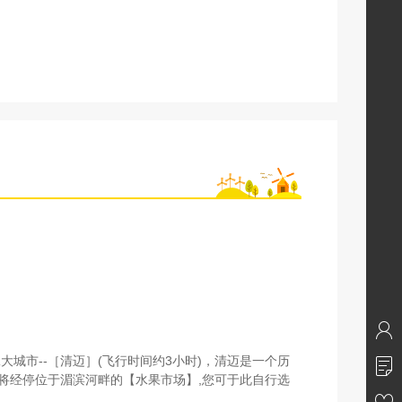
市--［清迈］(飞行时间约3小时)，清迈是一个历
将经停位于湄滨河畔的【水果市场】,您可于此自行选