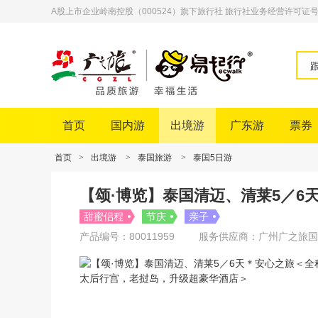
A股上市企业岭南控股（000524）旗下旅行社 旅行社业务经营许可证号：L-
首页
国内游
出境游
广东游
票券
首页
>
出境游
>
泰国旅游
>
泰国5日游
【颂·博览】泰国清迈、清莱5／6
甜蜜侣程
节庆
亲子
产品编号：80011959
服务供应商：广州广之旅国