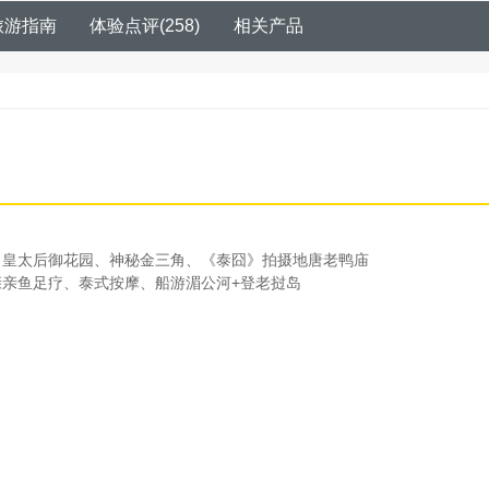
旅游指南
体验点评
(
258
)
相关产品
、皇太后御花园、神秘金三角、《泰囧》拍摄地唐老鸭庙
亲亲鱼足疗、泰式按摩、船游湄公河+登老挝岛