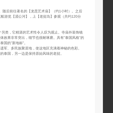
劳。随后前往著名的【龙昆艺术庙】（约1小时）。之后
船游览【湄公河】，上【老挝岛】参观（共约120分
个另类，它精湛的艺术性令人叹为观止。寺庙外装饰镜
体效果非常突出，细节也很耐琢磨。具有"泰国风格"的
国的"新地标"。
党遗军、多民族聚居地，使这地区充满着神秘的色彩。
荣的泰国，另一边是保持原始风味的老挝。