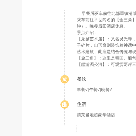
早餐后驱车前往北部重镇清莱府
乘车前往举世闻名的【金三角】
钟）。晚餐后回酒店休息。
景点介绍：
【龙昆艺术庙】：又名灵光寺，
子碎片，山形窗则装饰着神话中
艺术建筑，此庙是结合传统与现
【金三角】：这里是泰国、缅
【船游湄公河】：可观赏两岸
餐饮
早餐√|午餐√|晚餐√
住宿
清莱当地超豪华酒店