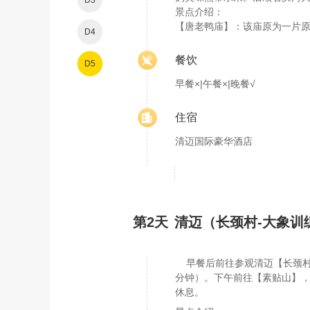
D3
景点介绍：
【唐老鸭庙】：该庙原为一片原
D4
餐饮
D5
早餐×|午餐×|晚餐√
住宿
清迈国际豪华酒店
第2天
清迈（长颈村-大象训
早餐后前往参观清迈【长颈村】
分钟）。下午前往【素贴山】，
休息。