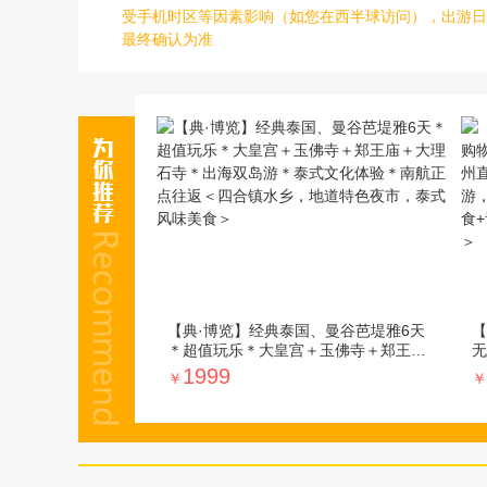
受手机时区等因素影响（如您在西半球访问），出游日
最终确认为准
【典·博览】经典泰国、曼谷芭堤雅6天
【
＊超值玩乐＊大皇宫＋玉佛寺＋郑王庙
无
＋大理石寺＊出海双岛游＊泰式文化体
航
1999
￥
￥
验＊南航正点往返＜四合镇水乡，地道
岛
特色夜市，泰式风味美食＞
米
镇