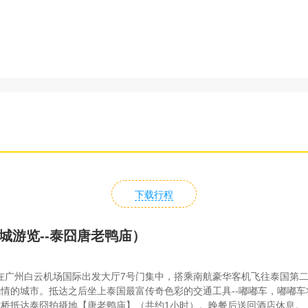
下载行程
城游览--泰囧唐老鸭庙）
州白云机场国际出发大厅7号门集中，搭乘南航豪华客机飞往泰国第二大城
情的城市。抵达之后坐上泰国最富传奇色彩的交通工具--嘟嘟车，嘟嘟车
桥抵达泰囧拍摄地【唐老鸭庙】（共约1小时）。晚餐后送回酒店休息。