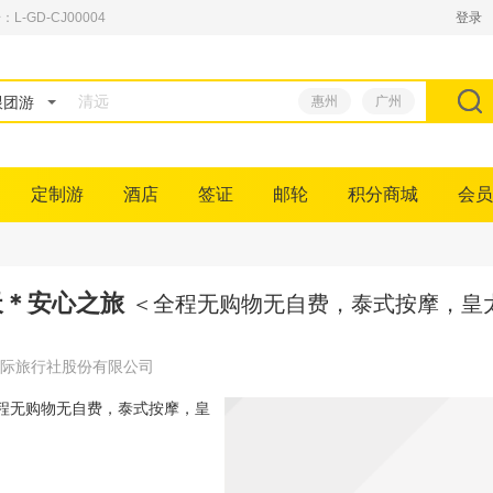
GD-CJ00004
登录
跟团游
惠州
广州
定制游
酒店
签证
邮轮
积分商城
会员
天＊安心之旅
＜全程无购物无自费，泰式按摩，皇
际旅行社股份有限公司