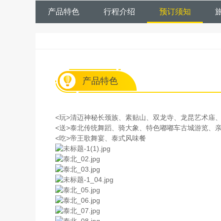
产品特色
行程介绍
预订须知
产品特色
<玩>清迈神秘长颈族、素贴山、双龙寺、龙昆艺术庙
<送>泰北传统舞蹈、骑大象、特色嘟嘟车古城游览、
<吃>帝王歌舞宴、泰式风味餐