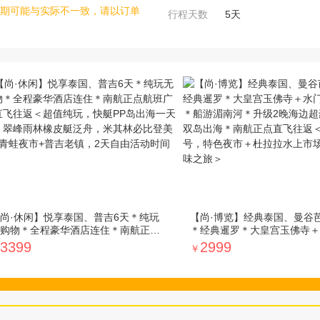
期可能与实际不一致，请以订单
行程天数
5
天
尚·休闲】悦享泰国、普吉6天＊纯玩
【尚·博览】经典泰国、曼谷
购物＊全程豪华酒店连住＊南航正点
＊经典暹罗＊大皇宫玉佛寺＋
班广州直飞往返＜超值纯玩，快艇PP
色大佛＊船游湄南河＊升级2
3399
2999
￥
出海一天游，翠峰雨林橡皮艇泛舟，
华酒店＊双岛出海＊南航正点
其林必比登美食+青蛙夜市+普吉老
＜东方公主号，特色夜市＋杜
，2天自由活动时间＞
市场，大象园趣味之旅＞