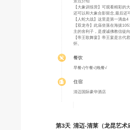
景点介绍
【大象训练营】可观看精彩的大
还可以和大象合影留念,最后还可
【人蛇大战】这里是第一滴血4
【双龙寺】此庙坐落在海拔10
主的舍利子，是虔诚佛教信徒
【帝王歌舞宴】帝王宴是古代
怀。
餐饮
早餐√|午餐√|晚餐√
住宿
清迈国际豪华酒店
第3天
清迈-清莱（龙昆艺术