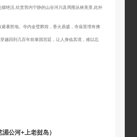
镖绝活,欣赏营内宁静的山谷河川及周围丛林美景,此外
教避暑胜地。寺内金璧辉煌，香火鼎盛，寺庙里埋有佛
佛穿越回到几百年前泰国宫廷，让人身临其境，难以忘
览湄公河+上老挝岛）