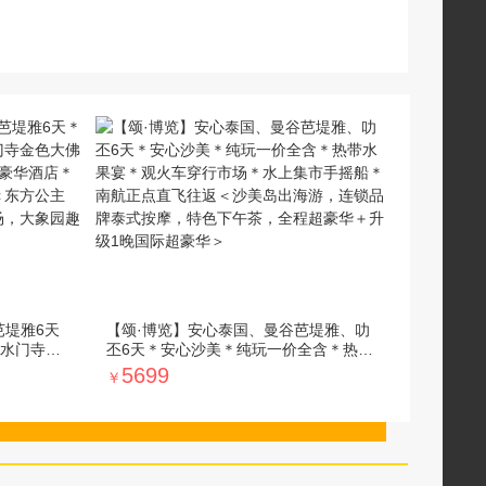
芭堤雅6天
【颂·博览】安心泰国、曼谷芭堤雅、叻
水门寺金
丕6天＊安心沙美＊纯玩一价全含＊热带
晚海边超豪
水果宴＊观火车穿行市场＊水上集市手
5699
￥
直飞往返
摇船＊南航正点直飞往返＜沙美岛出海
拉拉水上
游，连锁品牌泰式按摩，特色下午茶，
全程超豪华＋升级1晚国际超豪华＞