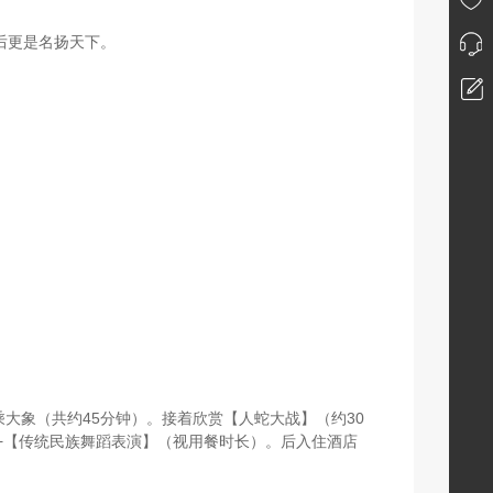
播后更是名扬天下。
大象（共约45分钟）。接着欣赏【人蛇大战】（约30
+【传统民族舞蹈表演】（视用餐时长）。后入住酒店