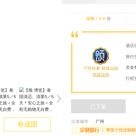
很棒！4.8
分
酒店
旅行
美食
个性轻奢 精致品味
等级说明
行程
已下架
出发城市
广州
有成团
目的城市
泰国-清迈-清莱