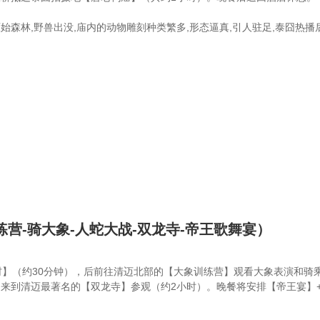
始森林,野兽出没,庙内的动物雕刻种类繁多,形态逼真,引人驻足,泰囧热
练营-骑大象-人蛇大战-双龙寺-帝王歌舞宴）
（约30分钟），后前往清迈北部的【大象训练营】观看大象表演和骑乘
来到清迈最著名的【双龙寺】参观（约2小时）。晚餐将安排【帝王宴】