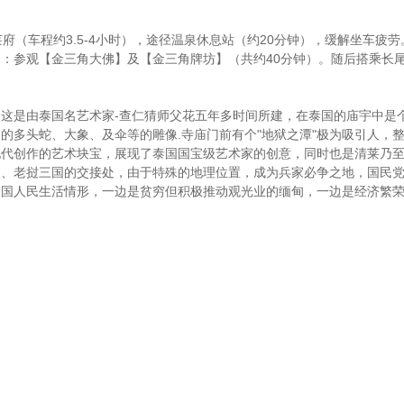
（车程约3.5-4小时），途径温泉休息站（约20分钟），缓解坐车疲
：参观【金三角大佛】及【金三角牌坊】（共约40分钟）。随后搭乘长尾
这是由泰国名艺术家-查仁猜师父花五年多时间所建，在泰国的庙宇中是
的多头蛇、大象、及伞等的雕像.寺庙门前有个"地狱之潭"极为吸引人，整
代创作的艺术块宝，展现了泰国国宝级艺术家的创意，同时也是清莱乃至泰
甸、老挝三国的交接处，由于特殊的地理位置，成为兵家必争之地，国民
三国人民生活情形，一边是贫穷但积极推动观光业的缅甸，一边是经济繁