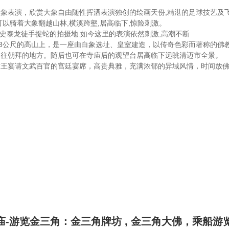
象表演，欣赏大象自由随性挥洒表演独创的绘画天份,精湛的足球技艺及飞
以骑着大象翻越山林,横溪跨壑,居高临下,惊险刺激。
 史泰龙徒手捉蛇的拍摄地.如今这里的表演依然刺激,高潮不断
53公尺的高山上，是一座由白象选址、皇室建造，以传奇色彩而著称的佛
向往朝拜的地方。随后也可在寺庙后的观望台居高临下远眺清迈市全景。
君王宴请文武百官的宫廷宴席，高贵典雅，充满浓郁的异域风情，时间放
庙-游览金三角：金三角牌坊 , 金三角大佛，乘船游