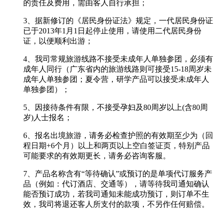
的责任及费用，需由客人自行承担；
3、据新修订的《居民身份证法》规定，一代居民身份证
已于2013年1月1日起停止使用，请使用二代居民身份
证，以便顺利出游；
4、我司常规旅游线路不接受未成年人单独参团，必须有
成年人同行（广东省内的旅游线路则可接受15-18周岁未
成年人单独参团；夏令营，研学产品可以接受未成年人
单独参团）；
5、因接待条件有限，不接受孕妇及80周岁以上(含80周
岁)人士报名；
6、报名出境旅游，请务必检查护照的有效期至少为（回
程日期+6个月）以上和两页以上空白签证页，特别产品
可能要求的有效期更长，请务必咨询客服。
7、产品名称含有“等待确认”或预订的是单项代订服务产
品（例如：代订酒店、交通等），请等待我司通知确认
能否预订成功，若我司通知未能成功预订，则订单不生
效，我司将退还客人所支付的款项，不另作任何赔偿。