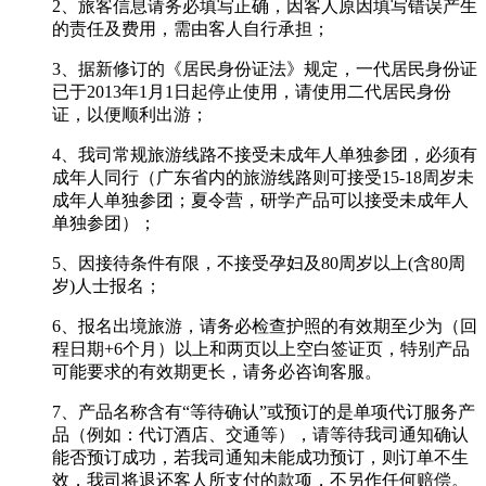
2、旅客信息请务必填写正确，因客人原因填写错误产生
的责任及费用，需由客人自行承担；
3、据新修订的《居民身份证法》规定，一代居民身份证
已于2013年1月1日起停止使用，请使用二代居民身份
证，以便顺利出游；
4、我司常规旅游线路不接受未成年人单独参团，必须有
成年人同行（广东省内的旅游线路则可接受15-18周岁未
成年人单独参团；夏令营，研学产品可以接受未成年人
单独参团）；
5、因接待条件有限，不接受孕妇及80周岁以上(含80周
岁)人士报名；
6、报名出境旅游，请务必检查护照的有效期至少为（回
程日期+6个月）以上和两页以上空白签证页，特别产品
可能要求的有效期更长，请务必咨询客服。
7、产品名称含有“等待确认”或预订的是单项代订服务产
品（例如：代订酒店、交通等），请等待我司通知确认
能否预订成功，若我司通知未能成功预订，则订单不生
效，我司将退还客人所支付的款项，不另作任何赔偿。