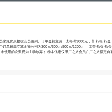
会员常规优惠根据会员级别、订单金额立减：①每满3000元，普卡/银卡/金卡/
订单最高立减金额分别为300元/600元/900元/1200元； ③普卡/银卡/
，未使用的次数视为主动放弃； ④本优惠仅限广之旅会员在广之旅指定自
热线）报名预订服务供应商为广州广之旅国际旅行社股份有限公司自营跟团
体立减金额以下单时为准。