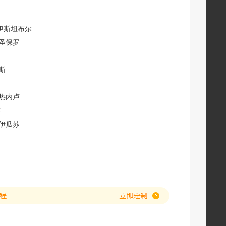
-伊斯坦布尔
-圣保罗
斯
约热内卢
游
-伊瓜苏
科-汽车-乌鲁班巴
-马丘比丘-火车-库斯科
马--皮斯科
马
地亚哥（智利）
利）-汽车-瓦尔帕莱索-汽车-圣地亚哥（智利）