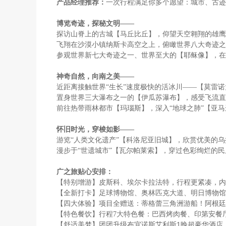
产品经理推荐：
一次行程满足你多个愿望：城市、古迹
博览奇迹，探秘文明——
探访山脊上的古城【马丘比丘】，仰望天空翱翔的雄鹰
飞翔在沙漠小镇纳斯卡高空之上，俯瞰世界八大奇迹之
参观世界新七大奇迹之一、世界至大的【耶稣像】，在
神奇自然，向南之美——
近距离接触世界“生长”速度极快的活冰川——【莫雷
置身世界三大瀑布之一的【伊瓜苏瀑布】，感受飞流直
前往热带雨林都市【玛瑙斯】，深入“地球之肺”【亚
怀旧时光，穿梭如影——
游览“人类文化遗产”【科洛尼亚旧城】，欣赏优美的
漫步于“世遗城市”【瓦尔帕莱索】，穿过色彩绚烂的民
广之旅贴心安排：
【特别增游】皮斯科、埃尔卡拉法特，行程更紧凑，内
【全新打卡】足球博物馆、奥林匹克大道、明日博物馆
【四大体验】项目全赠送：蒂格蕾三角洲游船！阿根廷
【特色餐饮】行程7大特色餐：巴西烤肉餐、印第安餐
【舒适美梦】团团升级布宜诺斯艾利斯1晚超豪华酒店