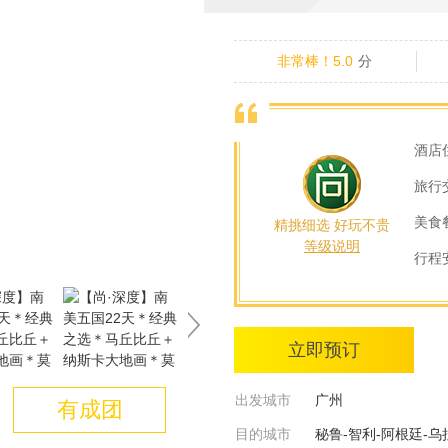
非常棒！5.0
分
酒店
旅行
美食
精挑细选 好玩不贵
等级说明
行程
立即预订
出发城市
广州
有成团
目的城市
秘鲁-智利-阿根廷-乌