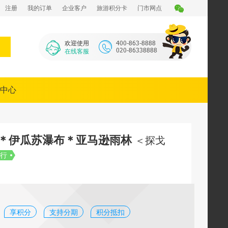
注册
我的订单
企业客户
旅游积分卡
门市网点
欢迎使用
在线客服
中心
川＊伊瓜苏瀑布＊亚马逊雨林
＜探戈
行
享积分
支持分期
积分抵扣