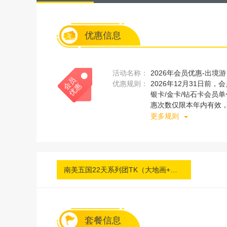
优惠信息
活动名称：
2026年会员优惠-出境游
员
优
优惠规则：
2026年12月31日前，
会
惠
银卡/金卡/钻石卡会员单个
惠次数仅限本年内有效
行APP、广之旅服务
更多规则
分不适用产品除外，具
南美五国22天系列团TK（大地画+蒂格雷）2
套餐信息