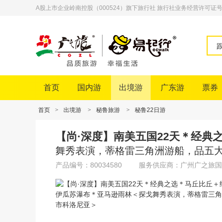
A股上市企业岭南控股（000524）旗下旅行社 旅行社业务经营许可证号：L-
首页
国内游
出境游
广东游
票券
首页
>
出境游
>
秘鲁旅游
>
秘鲁22日游
【尚·深度】南美五国22天＊经
舞秀表演，蒂格雷三角洲游船，品五
产品编号：80034580
服务供应商：广州广之旅国