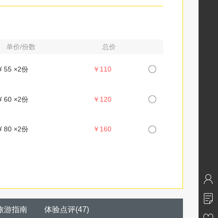
单价/份数
总价
¥ 55 ×
2
份
￥110
¥ 60 ×
2
份
￥120
¥ 80 ×
2
份
￥160
旅游指南
体验点评
(
47
)