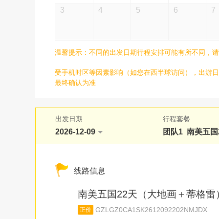
3
4
5
6
7
温馨提示：
不同的出发日期行程安排可能有所不同，请
受手机时区等因素影响（如您在西半球访问），出游日
最终确认为准
出发日期
行程套餐
2026-12-09
线路信息
南美五国22天（大地画＋蒂格雷
GZLGZ0CA1SK2612092202NMJDX
正价