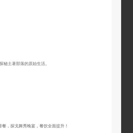
、探秘土著部落的原始生活。
排餐，探戈舞秀晚宴，餐饮全面提升！