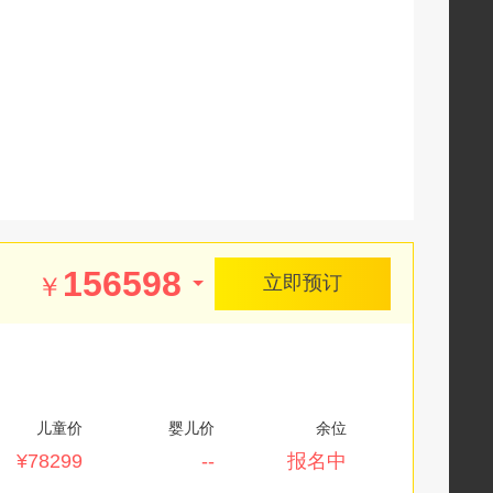
）-飞机-布宜诺斯艾利斯
-船-科洛尼亚-船-布宜诺斯艾利斯
-飞机-卡拉法特
-布宜诺斯艾利斯
-飞机(转机)-伊斯坦布尔
天自由活动
156598
￥
立即预订
儿童价
婴儿价
余位
¥78299
--
报名中