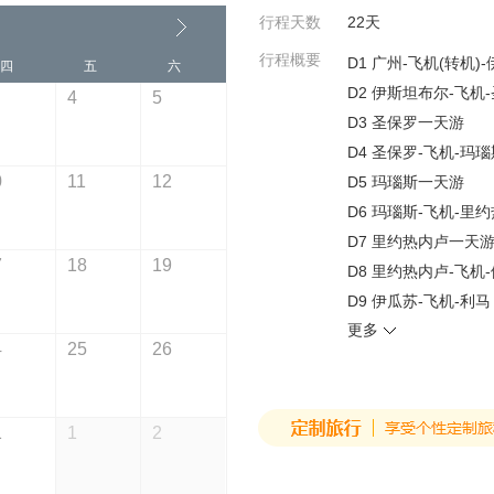
行程天数
22
天
行程概要
D1 广州-飞机(转机)
四
五
六
D2 伊斯坦布尔-飞机
4
5
D3 圣保罗一天游
D4 圣保罗-飞机-玛瑙
0
11
12
D5 玛瑙斯一天游
D6 玛瑙斯-飞机-里
D7 里约热内卢一天
7
18
19
D8 里约热内卢-飞机
D9 伊瓜苏-飞机-利马
更多
D10 利马-飞机-库斯
4
25
26
D11 乌鲁班巴-火车
D12 库斯科-飞机-利
D13 皮斯科-汽车-利
1
1
2
D14 利马-飞机-圣
D15 圣地亚哥（智