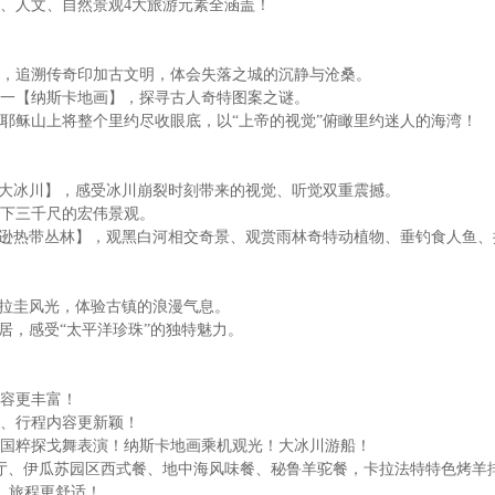
、人文、自然景观4大旅游元素全涵盖！
，追溯传奇印加古文明，体会失落之城的沉静与沧桑。
一【纳斯卡地画】，探寻古人奇特图案之谜。
耶稣山上将整个里约尽收眼底，以“上帝的视觉”俯瞰里约迷人的海湾！
诺大冰川】，感受冰川崩裂时刻带来的视觉、听觉双重震撼。
下三千尺的宏伟景观。
马逊热带丛林】，观黑白河相交奇景、观赏雨林奇特动植物、垂钓食人鱼
乌拉圭风光，体验古镇的浪漫气息。
居，感受“太平洋珍珠”的独特魅力。
容更丰富！
、行程内容更新颖！
国粹探戈舞表演！纳斯卡地画乘机观光！大冰川游船！
厅、伊瓜苏园区西式餐、地中海风味餐、秘鲁羊驼餐，卡拉法特特色烤羊
，旅程更舒适！