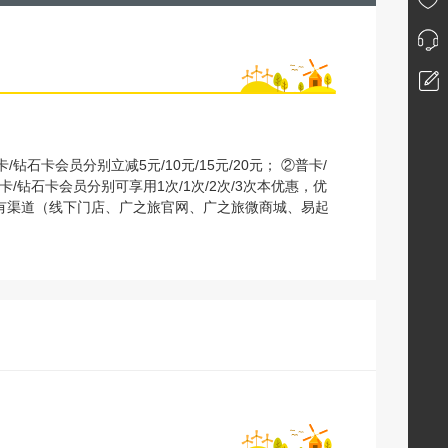
钻石卡会员分别立减5元/10元/15元/20元； ②普卡/
金卡/钻石卡会员分别可享用1次/1次/2次/3次本优惠，优
有渠道（线下门店、广之旅官网、广之旅微商城、易起
游、自由行、邮轮、签证、酒店、票务等正价产品，部