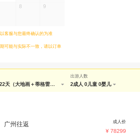
D16 圣地亚哥（智利
8
9
D17 布宜诺斯艾利斯
D18 布宜诺斯艾利斯
D19 卡拉法特-飞机
以客服与您最终确认的为准
D20 布宜诺斯艾利斯
期可能与实际不一致，请以订单
D21 伊斯坦布尔全
D22 广州
出游人数
团队1 南美五国22天（大地画＋蒂格雷）广州往返
2成人 0儿童 0婴儿
成人价
）广州往返
¥ 78299