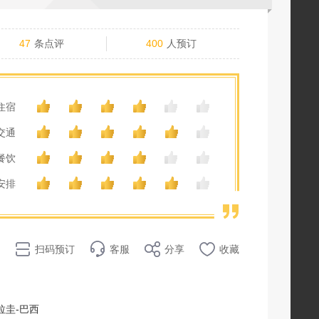
47
条点评
400
人预订
住宿
交通
餐饮
安排
扫码预订
客服
分享
收藏
拉圭-巴西