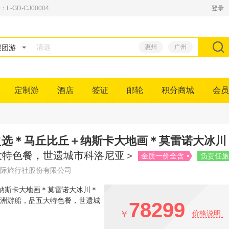
GD-CJ00004
登录
跟团游
惠州
广州
定制游
酒店
签证
邮轮
积分商城
会员
典之选＊马丘比丘＋纳斯卡大地画＊莫雷诺大冰
大特色餐，世遗城市科洛尼亚＞
金质一价全含
负责任旅
际旅行社股份有限公司
78299
￥
价格说明