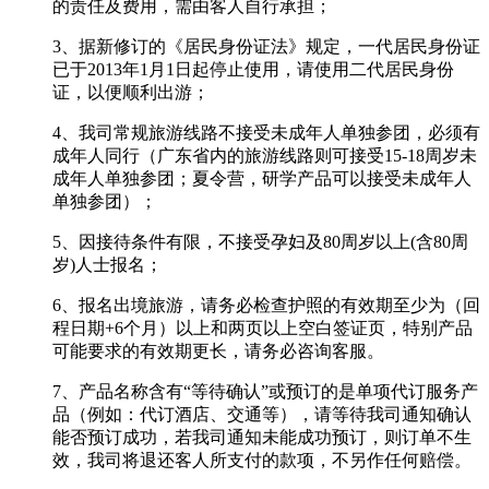
的责任及费用，需由客人自行承担；
3、据新修订的《居民身份证法》规定，一代居民身份证
已于2013年1月1日起停止使用，请使用二代居民身份
证，以便顺利出游；
4、我司常规旅游线路不接受未成年人单独参团，必须有
成年人同行（广东省内的旅游线路则可接受15-18周岁未
成年人单独参团；夏令营，研学产品可以接受未成年人
单独参团）；
5、因接待条件有限，不接受孕妇及80周岁以上(含80周
岁)人士报名；
6、报名出境旅游，请务必检查护照的有效期至少为（回
程日期+6个月）以上和两页以上空白签证页，特别产品
可能要求的有效期更长，请务必咨询客服。
7、产品名称含有“等待确认”或预订的是单项代订服务产
品（例如：代订酒店、交通等），请等待我司通知确认
能否预订成功，若我司通知未能成功预订，则订单不生
效，我司将退还客人所支付的款项，不另作任何赔偿。