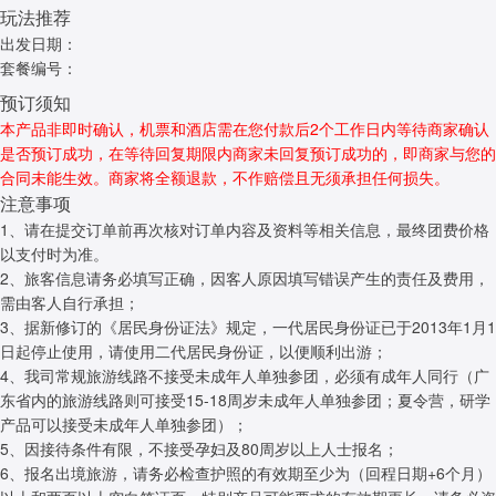
玩法推荐
出发日期：
套餐编号：
预订须知
本产品非即时确认，机票和酒店需在您付款后2个工作日内等待商家确认
是否预订成功，在等待回复期限内商家未回复预订成功的，即商家与您的
合同未能生效。商家将全额退款，不作赔偿且无须承担任何损失。
注意事项
1、请在提交订单前再次核对订单内容及资料等相关信息，最终团费价格
以支付时为准。
2、旅客信息请务必填写正确，因客人原因填写错误产生的责任及费用，
需由客人自行承担；
3、据新修订的《居民身份证法》规定，一代居民身份证已于2013年1月1
日起停止使用，请使用二代居民身份证，以便顺利出游；
4、我司常规旅游线路不接受未成年人单独参团，必须有成年人同行（广
东省内的旅游线路则可接受15-18周岁未成年人单独参团；夏令营，研学
产品可以接受未成年人单独参团）；
5、因接待条件有限，不接受孕妇及80周岁以上人士报名；
6、报名出境旅游，请务必检查护照的有效期至少为（回程日期+6个月）