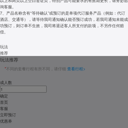
以上和两页以上空白签证页，特别产品可能要求的有效期更长，请务必咨
询客服。
7、产品名称含有“等待确认”或预订的是单项代订服务产品（例如：代订
酒店、交通等），请等待我司通知确认能否预订成功，若我司通知未能成
功预订，则订单不生效，我司将退还客人所支付的款项，不另作任何赔
偿。
玩法
推荐
玩法推荐
*
不同的套餐行程有所不同，请仔细
查看行程>
成人数
确定
首页
客服
立即预订
优惠券