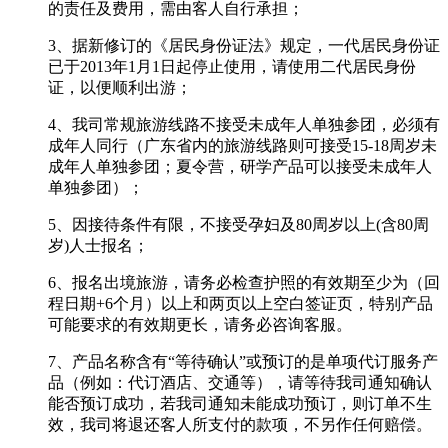
的责任及费用，需由客人自行承担；
3、据新修订的《居民身份证法》规定，一代居民身份证
已于2013年1月1日起停止使用，请使用二代居民身份
证，以便顺利出游；
4、我司常规旅游线路不接受未成年人单独参团，必须有
成年人同行（广东省内的旅游线路则可接受15-18周岁未
成年人单独参团；夏令营，研学产品可以接受未成年人
单独参团）；
5、因接待条件有限，不接受孕妇及80周岁以上(含80周
岁)人士报名；
6、报名出境旅游，请务必检查护照的有效期至少为（回
程日期+6个月）以上和两页以上空白签证页，特别产品
可能要求的有效期更长，请务必咨询客服。
7、产品名称含有“等待确认”或预订的是单项代订服务产
品（例如：代订酒店、交通等），请等待我司通知确认
能否预订成功，若我司通知未能成功预订，则订单不生
效，我司将退还客人所支付的款项，不另作任何赔偿。