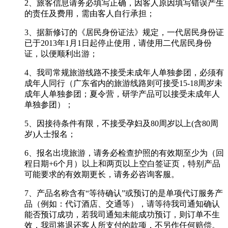
2、旅客信息请务必填写正确，因客人原因填写错误产生
的责任及费用，需由客人自行承担；
3、据新修订的《居民身份证法》规定，一代居民身份证
已于2013年1月1日起停止使用，请使用二代居民身份
证，以便顺利出游；
4、我司常规旅游线路不接受未成年人单独参团，必须有
成年人同行（广东省内的旅游线路则可接受15-18周岁未
成年人单独参团；夏令营，研学产品可以接受未成年人
单独参团）；
5、因接待条件有限，不接受孕妇及80周岁以上(含80周
岁)人士报名；
6、报名出境旅游，请务必检查护照的有效期至少为（回
程日期+6个月）以上和两页以上空白签证页，特别产品
可能要求的有效期更长，请务必咨询客服。
7、产品名称含有“等待确认”或预订的是单项代订服务产
品（例如：代订酒店、交通等），请等待我司通知确认
能否预订成功，若我司通知未能成功预订，则订单不生
效，我司将退还客人所支付的款项，不另作任何赔偿。