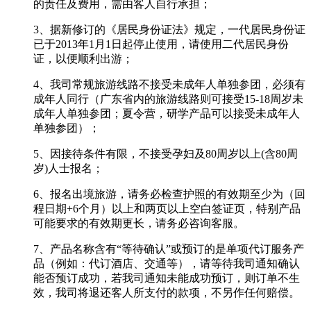
的责任及费用，需由客人自行承担；
3、据新修订的《居民身份证法》规定，一代居民身份证
已于2013年1月1日起停止使用，请使用二代居民身份
证，以便顺利出游；
4、我司常规旅游线路不接受未成年人单独参团，必须有
成年人同行（广东省内的旅游线路则可接受15-18周岁未
成年人单独参团；夏令营，研学产品可以接受未成年人
单独参团）；
5、因接待条件有限，不接受孕妇及80周岁以上(含80周
岁)人士报名；
6、报名出境旅游，请务必检查护照的有效期至少为（回
程日期+6个月）以上和两页以上空白签证页，特别产品
可能要求的有效期更长，请务必咨询客服。
7、产品名称含有“等待确认”或预订的是单项代订服务产
品（例如：代订酒店、交通等），请等待我司通知确认
能否预订成功，若我司通知未能成功预订，则订单不生
效，我司将退还客人所支付的款项，不另作任何赔偿。