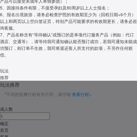
产品可以接受未成年人单独参团）；
5、因接待条件有限，不接受孕妇及80周岁以上人士报名；
6、报名出境旅游，请务必检查护照的有效期至少为（回程日期+6个月）
以上和两页以上空白签证页，特别产品可能要求的有效期更长，请务必咨
询客服。
7、产品名称含有“等待确认”或预订的是单项代订服务产品（例如：代订
酒店、交通等），请等待我司通知确认能否预订成功，若我司通知未能成
功预订，则订单不生效，我司将退还客人所支付的款项，不另作任何赔
偿。
玩法
推荐
玩法推荐
*
不同的套餐行程有所不同，请仔细
查看行程>
成人数
确定
首页
客服