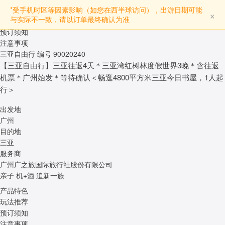
产品特色
*受手机时区等因素影响（如您在西半球访问），出游日期可能
×
与实际不一致，请以订单最终确认为准
玩法推荐
预订须知
注意事项
三亚自由行
编号 90020240
【三亚自由行】三亚往返4天＊三亚湾红树林度假世界3晚＊含往返
机票＊广州始发＊等待确认＜畅逛4800平方米三亚今日书屋，1人起
行＞
出发地
广州
目的地
三亚
服务商
广州广之旅国际旅行社股份有限公司
亲子
机+酒
追新一族
产品特色
玩法推荐
预订须知
注意事项