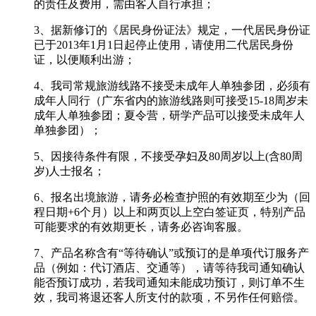
的责任及费用，需由客人自行承担；
3、据新修订的《居民身份证法》规定，一代居民身份证
已于2013年1月1日起停止使用，请使用二代居民身份
证，以便顺利出游；
4、我司常规旅游线路不接受未成年人单独参团，必须有
成年人同行（广东省内的旅游线路则可接受15-18周岁未
成年人单独参团；夏令营，研学产品可以接受未成年人
单独参团）；
5、因接待条件有限，不接受孕妇及80周岁以上(含80周
岁)人士报名；
6、报名出境旅游，请务必检查护照的有效期至少为（回
程日期+6个月）以上和两页以上空白签证页，特别产品
可能要求的有效期更长，请务必咨询客服。
7、产品名称含有“等待确认”或预订的是单项代订服务产
品（例如：代订酒店、交通等），请等待我司通知确认
能否预订成功，若我司通知未能成功预订，则订单不生
效，我司将退还客人所支付的款项，不另作任何赔偿。