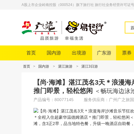
A股上市企业岭南控股（000524）旗下旅行社 旅行社业务经营许可证号：L-
首页
国内游
出境游
广东游
票券
首页
>
国内游
>
湛江旅游
>
湛江3日游
【尚·海滩】湛江茂名3天＊浪漫
推门即景，轻松悠闲
＜畅玩海边泳
产品编号：80077145
服务供应商：广州广之旅国
粵港澳美食
节庆