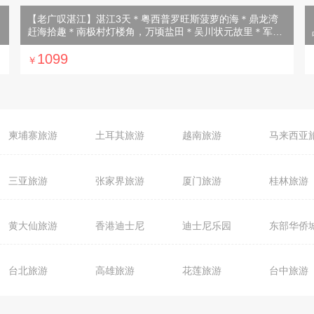
【老广叹湛江】湛江3天＊粤西普罗旺斯菠萝的海＊鼎龙湾
赶海拾趣＊南极村灯楼角，万顷盐田＊吴川状元故里＊军博
园＊动车往返＜含3正2早，菠萝特色餐，招牌湛江鸡，鲜美
生蚝餐，连住两晚超豪华酒店，赠赶海工具，海滩寻鲜，十
1099
￥
人成团，纯玩＞
柬埔寨旅游
土耳其旅游
越南旅游
马来西亚
埃及旅游
希腊旅游
俄罗斯旅游
冲绳旅游
三亚旅游
张家界旅游
厦门旅游
桂林旅游
捷克旅游
清迈旅游
马尔代夫旅游
加拿大旅
西安旅游
西藏旅游
山西旅游
贵州旅游
法国旅游
墨西哥旅游
东京旅游
荷兰旅游
黄大仙旅游
香港迪士尼
迪士尼乐园
东部华侨
乌镇旅游
北京旅游
杭州旅游
广西旅游
七星岩旅游
浅水湾旅游
姑婆山旅游
黄山旅游
宜昌旅游
湖北旅游
台北旅游
高雄旅游
花莲旅游
台中旅游