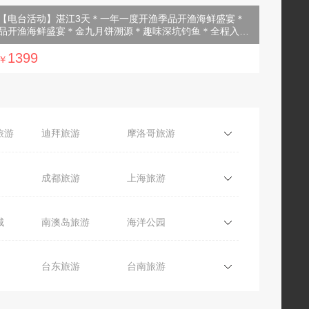
【电台活动】湛江3天＊一年一度开渔季品开渔海鲜盛宴＊
品开渔海鲜盛宴＊金九月饼溯源＊趣味深坑钓鱼＊全程入住
市区超豪华酒店＜一价全包，湛江白切鸡，海鲜盛宴，现钓
现煮，品第一口鲜，赠海味伴手礼，纯玩＞
1399
￥
旅游
迪拜旅游
摩洛哥旅游
美国旅游
夏威夷旅游
成都旅游
上海旅游
游
意大利旅游
西班牙旅游
河南旅游
江西旅游
城
南澳岛旅游
海洋公园
四川旅游
湖南旅游
台东旅游
台南旅游