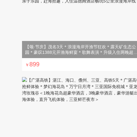
【颂·节庆】茂名3天＊浪漫海岸开渔节狂欢＊露天矿生态公
园＊豪叹1388元开渔海鲜宴＊歌舞表演＊升级入住两晚超
华酒店＜含2正2早，岭南集团旗下茂名花园酒店，无边际泳
池，亲子乐园，赶海拾趣，入住温德姆酒店畅玩5公里浪漫
899
￥
海岸线＞