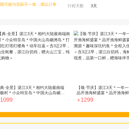
期可能与实际不一致，请以订单
行程天数
3
天
典·全景】湛江3天＊相约大陆最南端
【颂·节庆】湛江3天＊一年
极村＊小众特呈岛＊中国火山岛硇洲
品开渔海鲜盛宴＊品开渔海鲜
＊打卡网红灯塔灯楼角＊动车往返＜
九月饼溯源＊趣味深坑钓鱼＊
1099
1299
￥
3正2早，特色生蚝餐，湛江白切鸡，
超豪华酒店＜含3正2早，湛
火山三宝，纯玩无购物＞
海鲜盛宴，现钓现煮，品第一
海味伴手礼，纯玩＞