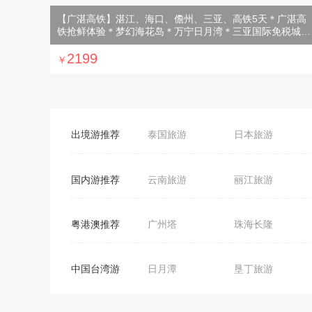
【广湛高铁】湛江、海口、儋州、三亚、高铁5天＊广湛高
铁抢鲜体验＊梦幻海花岛＊万宁日月湾＊三亚国际免税城＊
亚龙湾玫瑰谷＜1晚海花岛超豪华酒店，3晚豪华酒店，豪华
游艇出海体验，直升飞机体验，三亚鲜芒夜市＞
2199
￥
出境游推荐
泰国旅游
日本旅游
新加坡旅游
巴厘岛旅游
国内游推荐
云南旅游
丽江旅游
英国旅游
芬兰旅游
重庆旅游
海南旅游
瑞士旅游
德国旅游
粤港澳推荐
广州塔
珠海长隆
昆明旅游
福建旅游
杜莎夫人蜡像馆
百万葵园旅游
陕西旅游
苏州旅游
中国台湾游
日月潭
垦丁旅游
南投旅游