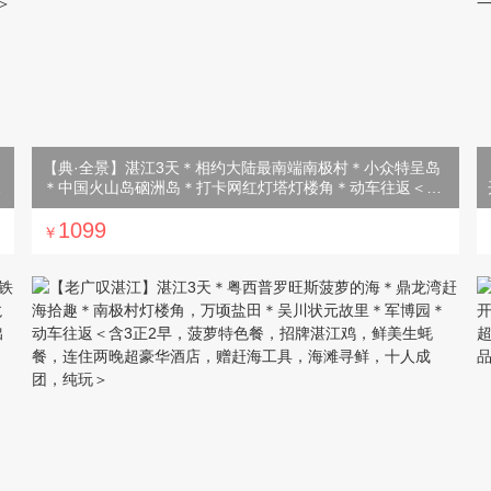
【典·全景】湛江3天＊相约大陆最南端南极村＊小众特呈岛
豪
＊中国火山岛硇洲岛＊打卡网红灯塔灯楼角＊动车往返＜含
3正2早，特色生蚝餐，湛江白切鸡，赠火山三宝，纯玩无购
物＞
1099
￥