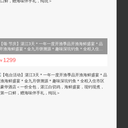
【颂·节庆】湛江3天＊一年一度开渔季品开渔海鲜盛宴＊品
开渔海鲜盛宴＊金九月饼溯源＊趣味深坑钓鱼＊全程入住超
豪华酒店＜含3正2早，湛江白切鸡，海鲜盛宴，现钓现煮，
品第一口鲜，赠海味伴手礼，纯玩＞
1299
￥