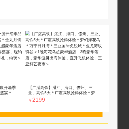
一度开渔季
【广湛高铁】湛江、海口、儋州、三
盛宴＊金
亚、高铁5天＊广湛高铁抢鲜体验＊梦幻
全程入住
海花岛＊万宁日月湾＊三亚国际免税城
2199
￥
江白切鸡，
＊亚龙湾玫瑰谷＜1晚海花岛超豪华酒
口鲜，赠
店，3晚豪华酒店，豪华游艇出海体验，
直升飞机体验，三亚鲜芒夜市＞