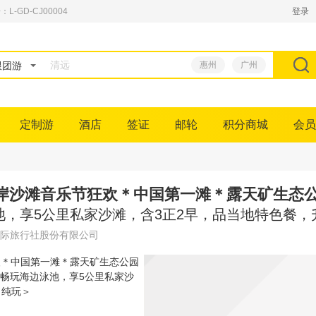
GD-CJ00004
登录
跟团游
惠州
广州
定制游
酒店
签证
邮轮
积分商城
会员
海岸沙滩音乐节狂欢＊中国第一滩＊露天矿生态
池，享5公里私家沙滩，含3正2早，品当地特色餐
际旅行社股份有限公司