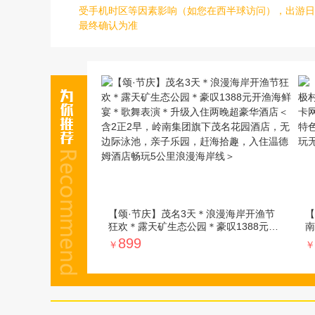
受手机时区等因素影响（如您在西半球访问），出游日
最终确认为准
【颂·节庆】茂名3天＊浪漫海岸开渔节
【
狂欢＊露天矿生态公园＊豪叹1388元开
南
渔海鲜宴＊歌舞表演＊升级入住两晚超
岛
899
￥
￥
豪华酒店＜含2正2早，岭南集团旗下茂
含
名花园酒店，无边际泳池，亲子乐园，
赠
赶海拾趣，入住温德姆酒店畅玩5公里浪
漫海岸线＞