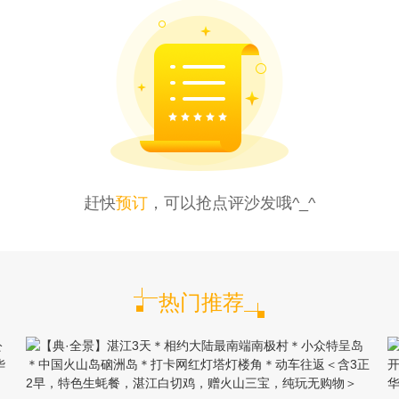
赶快
预订
，可以抢点评沙发哦^_^
热门推荐