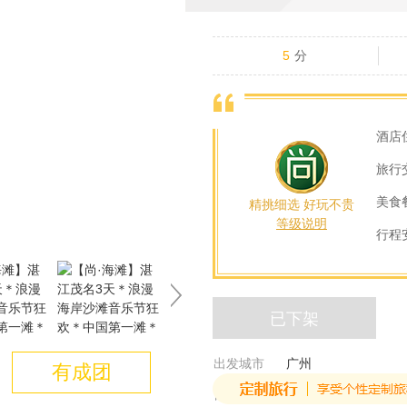
5
分
酒店
旅行
美食
精挑细选 好玩不贵
等级说明
行程
已下架
出发城市
广州
有成团
目的城市
湛江-茂名