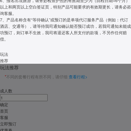
6、报名出境旅游，请务必检查护照的有效期至少为（回程日期+6个月）
以上和两页以上空白签证页，特别产品可能要求的有效期更长，请务必咨
询客服。
7、产品名称含有“等待确认”或预订的是单项代订服务产品（例如：代订
酒店、交通等），请等待我司通知确认能否预订成功，若我司通知未能成
功预订，则订单不生效，我司将退还客人所支付的款项，不另作任何赔
偿。
玩法
推荐
玩法推荐
*
不同的套餐行程有所不同，请仔细
查看行程>
成人数
确定
首页
客服
立即预订
优惠券